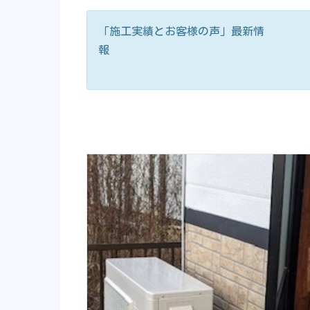
「施工実績とお客様の声」最新情