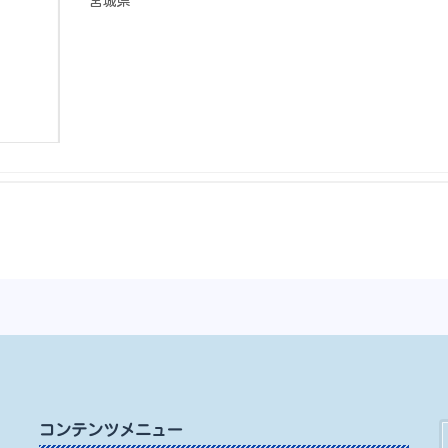
宮城県
コンテンツメニュー