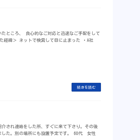
いたところ、 良心的なご対応と迅速なご手配をして
た経緯＞ ネットで検索して目に止まった ・A社
続きを読む
紹介され連絡をした所、すぐに来て下さり。その後
ました。別の場所にも設置予定です。 60代 女性