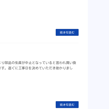
続きを読む
より部品の生産が中止となっていると言われ買い換
ます。直ぐに工事日を決めていただき助かりまし
続きを読む