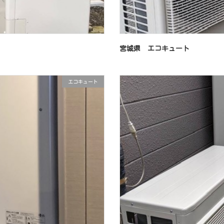
宮城県 エコキュート
エコキュート