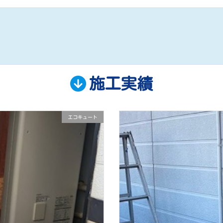
施工実績
エコキュート