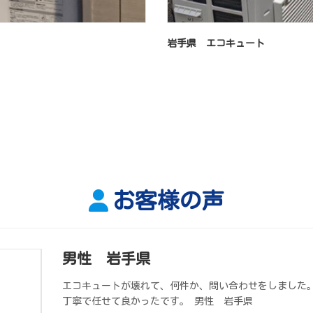
岩手県 エコキュート
お客様の声
男性 岩手県
エコキュートが壊れて、何件か、問い合わせをしました
丁寧で任せて良かったです。 男性 岩手県