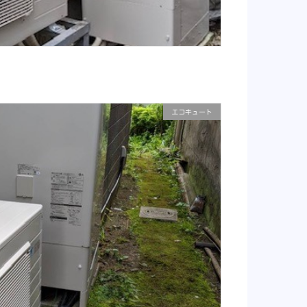
エコキュート