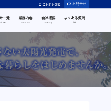
お問合せ
022-218-0882
せ一覧
業務内容
会社概要
よくある質問
ation
service
company
FAQ