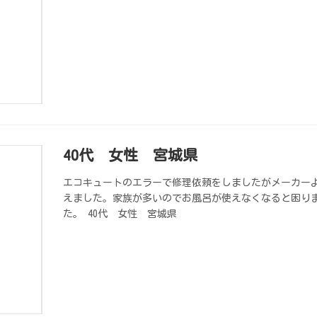
40代 女性 宮城県
エコキュートのエラーで修理依頼をしましたがメーカー
えました。家族が多いのでお風呂が使えなくなると困り
た。 40代 女性 宮城県