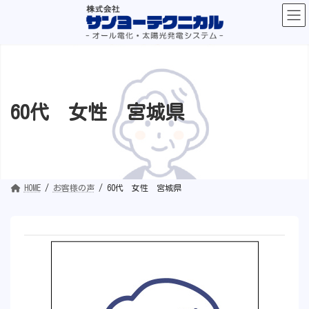
コ
ナ
ン
ビ
テ
ゲ
ン
ー
ツ
シ
へ
ョ
ス
ン
キ
に
ッ
移
プ
動
60代 女性 宮城県
HOME
お客様の声
60代 女性 宮城県