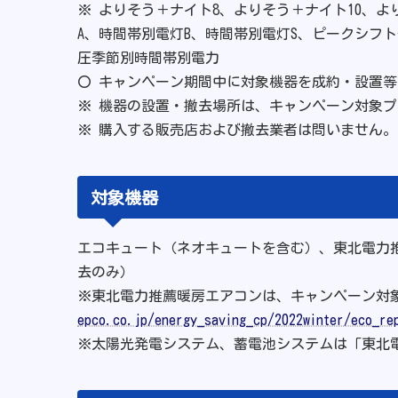
※ よりそう＋ナイト8、よりそう＋ナイト10、
A、時間帯別電灯B、時間帯別電灯S、ピークシフ
圧季節別時間帯別電力
〇 キャンペーン期間中に対象機器を成約・設置
※ 機器の設置・撤去場所は、キャンペーン対象
※ 購入する販売店および撤去業者は問いません
対象機器
エコキュート（ネオキュートを含む）、東北電力
去のみ）
※東北電力推薦暖房エアコンは、キャンペーン対
epco.co.jp/energy_saving_cp/2022winter/eco_re
※太陽光発電システム、蓄電池システムは「東北