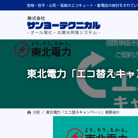
コ
ナ
宮城・岩手・山形・福島のエコキュート・蓄電池の検討をされてい
ン
ビ
テ
ゲ
ン
ー
ツ
シ
へ
ョ
ス
ン
キ
に
ッ
移
プ
動
東北電力「エコ替えキャ
HOME
東北電力「エコ替えキャンペーン」概要紹介