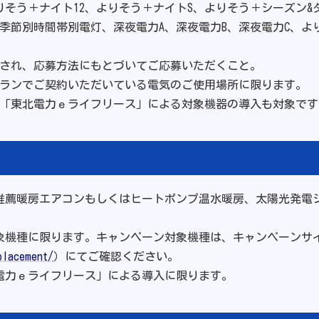
よりそう＋ナイト12、よりそう＋ナイトS、よりそう＋シーズン
ト季節別時間帯別電灯、深夜電力A、深夜電力B、深夜電力C、
等され、応募方法にもとづいてご応募いただくこと。
プランでご契約いただいている電気のご使用場所に限ります。
。「東北電力ｅライフリース」による対象機器の導入も対象です
推薦暖房エアコンもしくはヒートポンプ温水暖房、太陽光発電
象機種に限ります。キャンペーン対象機種は、キャンペーンサ
placement/
）にてご確認ください。
電力ｅライフリース」による導入に限ります。