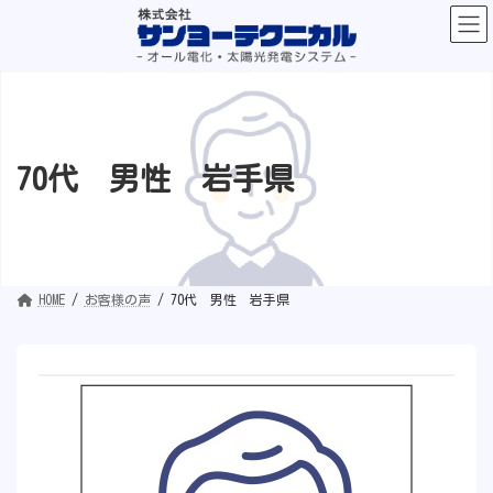
コ
ナ
ン
ビ
テ
ゲ
ン
ー
ツ
シ
へ
ョ
ス
ン
キ
に
ッ
移
プ
動
70代 男性 岩手県
HOME
お客様の声
70代 男性 岩手県